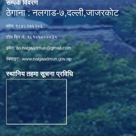
सम्पर्क विवरण
ठेगाना : नलगाड-७,दल्ली,जाजरकाेट
फोन: ९८४८२७६२०६
टोल फ्रि नंः १८१०५००००३५
इमेल:
ito.nalgaadmun@gmail.com
वेबसाइटः
www.nalgaadmun.gov.np
स्थानिय तहमा सूचना प्रविधि