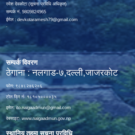
रमेश देवकोटा (सूचना प्रविधि अधिकृत)
सम्पर्क न‌ं. 9809824965
ईमेल :
devkotaramesh79@gmail.com
सम्पर्क विवरण
ठेगाना : नलगाड-७,दल्ली,जाजरकाेट
फोन: ९८४८२७६२०६
टोल फ्रि नंः १८१०५००००३५
इमेल:
ito.nalgaadmun@gmail.com
वेबसाइटः
www.nalgaadmun.gov.np
स्थानिय तहमा सूचना प्रविधि