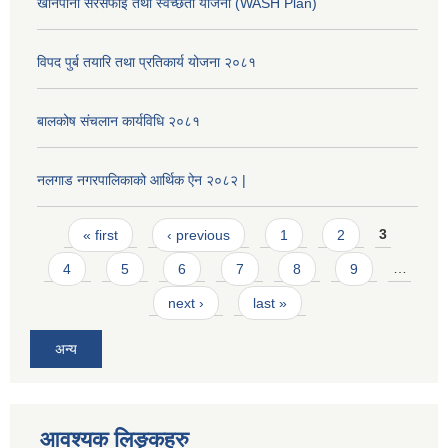
खानेपानी सरसफाई तथा स्वच्छता योजना (WASH Plan)
विपद पुर्ब तयारि तथा प्रतिकार्य योजना २०८१
बालकोष संचलान कार्यविधि २०८१
नलगाड नगरपालिकाको आर्थिक ऐन २०८२ |
Pages
« first
‹ previous
1
2
3
4
5
6
7
8
9
…
next ›
last »
अन्य
आवश्यक लिङ्कहरु