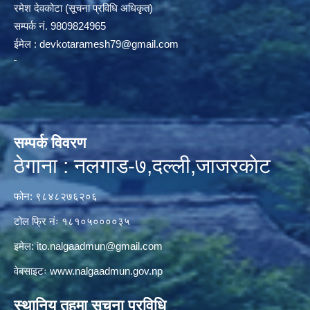
रमेश देवकोटा (सूचना प्रविधि अधिकृत)
सम्पर्क न‌ं. 9809824965
ईमेल :
devkotaramesh79@gmail.com
सम्पर्क विवरण
ठेगाना : नलगाड-७,दल्ली,जाजरकाेट
फोन: ९८४८२७६२०६
टोल फ्रि नंः १८१०५००००३५
इमेल:
ito.nalgaadmun@gmail.com
वेबसाइटः
www.nalgaadmun.gov.np
स्थानिय तहमा सूचना प्रविधि