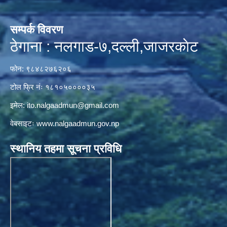
सम्पर्क विवरण
ठेगाना : नलगाड-७,दल्ली,जाजरकाेट
फोन: ९८४८२७६२०६
टोल फ्रि नंः १८१०५००००३५
इमेल:
ito.nalgaadmun@gmail.com
वेबसाइटः
www.nalgaadmun.gov.np
स्थानिय तहमा सूचना प्रविधि