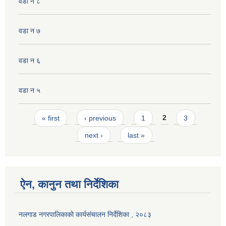
वडा न ८
वडा न ७
वडा न ६
वडा न ५
Pages
« first
‹ previous
1
2
3
next ›
last »
ऐन, कानुन तथा निर्देशिका
नलगाड नगरपालिकाको कार्यसंचालन निर्देशिका , २०८३