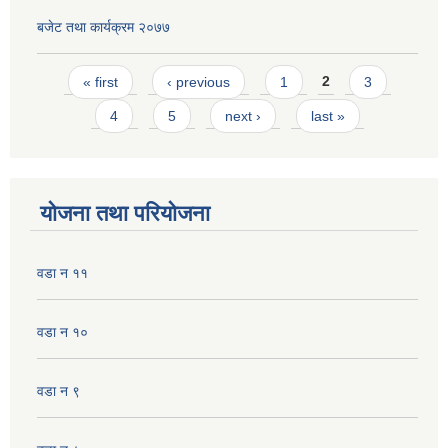
बजेट तथा कार्यक्रम २०७७
Pages
« first
‹ previous
1
2
3
4
5
next ›
last »
योजना तथा परियोजना
वडा न ११
वडा न १०
वडा न‌‌ ९