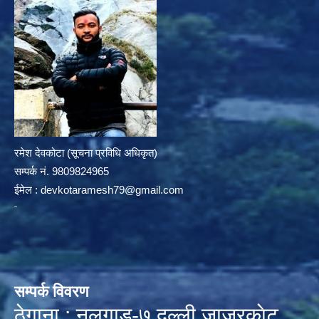
रमेश देवकोटा (सूचना प्रविधि अधिकृत)
सम्पर्क न‌ं. 9809824965
ईमेल :
devkotaramesh79@gmail.com
सम्पर्क विवरण
ठेगाना : नलगाड-७,दल्ली,जाजरकाेट