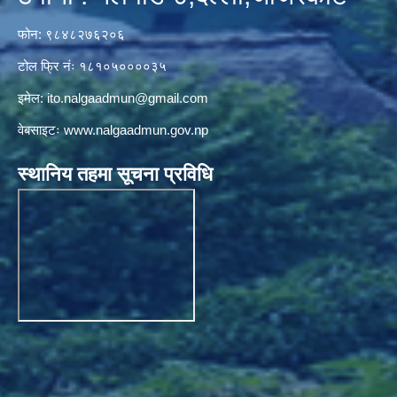
फोन: ९८४८२७६२०६
टोल फ्रि नंः १८१०५००००३५
इमेल:
ito.nalgaadmun@gmail.com
वेबसाइटः
www.nalgaadmun.gov.np
स्थानिय तहमा सूचना प्रविधि