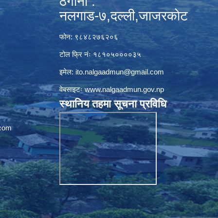
ठेगाना :
नलगाड-७,दल्ली,जाजरकाेट
फोन: ९८४८२७६२०६
टोल फ्रि नंः १८१०५००००३५
इमेल:
ito.nalgaadmun@gmail.com
वेबसाइटः
www.nalgaadmun.gov.np
स्थानिय तहमा सूचना प्रविधि
com