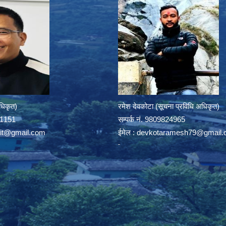
अधिकृत)
रमेश देवकोटा (सूचना प्रविधि अधिकृत)
391151
सम्पर्क न‌ं. 9809824965
rit@gmail.com
ईमेल :
devkotaramesh79@gmail.