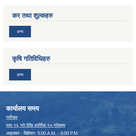
कर तथा शुल्कहरु
अन्य
कृषि गतिविधिहरु
अन्य
कार्यालय समय
गर्मीयाम
माघ १६ गते देखि कार्त्तिक १५ गतेसम्म
आइतबार - बिहीवार: 9:00 A.M. - 5:00 P.M.