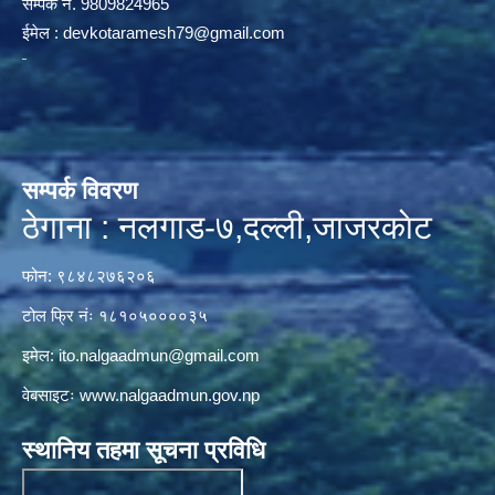
सम्पर्क न‌ं. 9809824965
ईमेल :
devkotaramesh79@gmail.com
सम्पर्क विवरण
ठेगाना : नलगाड-७,दल्ली,जाजरकाेट
फोन: ९८४८२७६२०६
टोल फ्रि नंः १८१०५००००३५
इमेल:
ito.nalgaadmun@gmail.com
वेबसाइटः
www.nalgaadmun.gov.np
स्थानिय तहमा सूचना प्रविधि