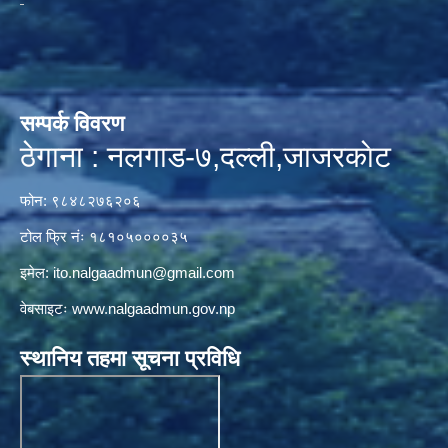
सम्पर्क विवरण
ठेगाना : नलगाड-७,दल्ली,जाजरकाेट
फोन: ९८४८२७६२०६
टोल फ्रि नंः १८१०५००००३५
इमेल:
ito.nalgaadmun@gmail.com
वेबसाइटः
www.nalgaadmun.gov.np
स्थानिय तहमा सूचना प्रविधि