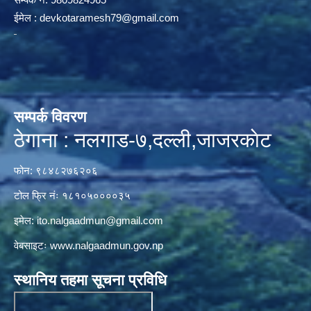
ईमेल :
devkotaramesh79@gmail.com
सम्पर्क विवरण
ठेगाना : नलगाड-७,दल्ली,जाजरकाेट
फोन: ९८४८२७६२०६
टोल फ्रि नंः १८१०५००००३५
इमेल:
ito.nalgaadmun@gmail.com
वेबसाइटः
www.nalgaadmun.gov.np
स्थानिय तहमा सूचना प्रविधि