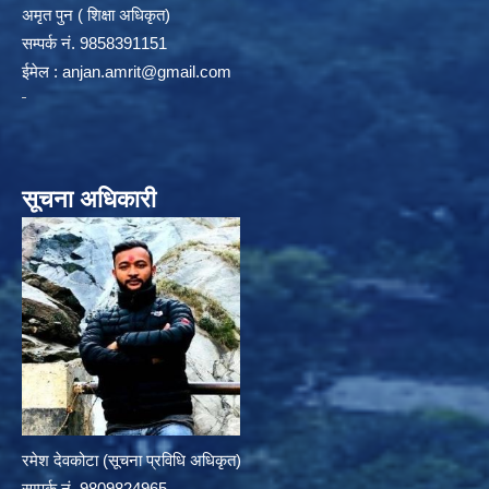
अमृत पुन ( शिक्षा अधिकृत)
सम्पर्क न‌ं. 9858391151
ईमेल :
anjan.amrit@gmail.com
सूचना अधिकारी
रमेश देवकोटा (सूचना प्रविधि अधिकृत)
सम्पर्क न‌ं. 9809824965