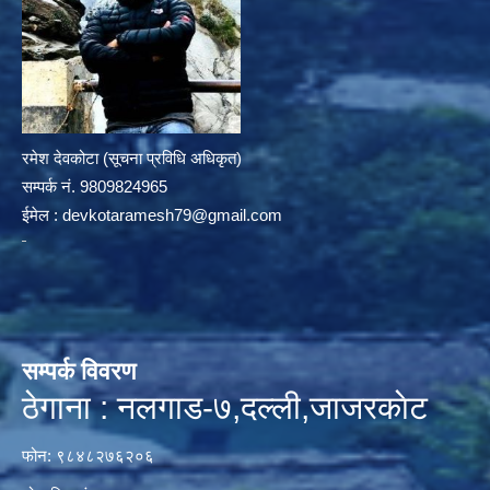
रमेश देवकोटा (सूचना प्रविधि अधिकृत)
सम्पर्क न‌ं. 9809824965
ईमेल :
devkotaramesh79@gmail.com
सम्पर्क विवरण
ठेगाना : नलगाड-७,दल्ली,जाजरकाेट
फोन: ९८४८२७६२०६