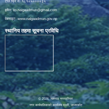
टोल फ्रि नंः १८१०५००००३५
इमेल:
ito.nalgaadmun@gmail.com
वेबसाइटः
www.nalgaadmun.gov.np
स्थानिय तहमा सूचना प्रविधि
© 2026 नलगाड नगरपालिका
नगर कार्यपालिकाको कार्यालय दल्ली, जाजरकाेट