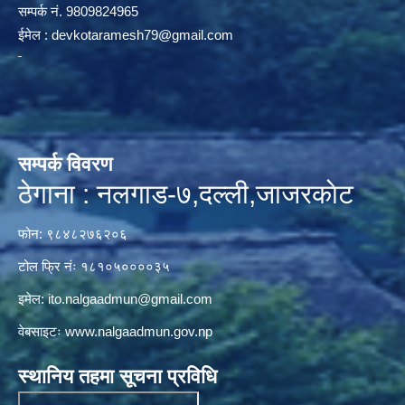
सम्पर्क न‌ं. 9809824965
ईमेल :
devkotaramesh79@gmail.com
सम्पर्क विवरण
ठेगाना : नलगाड-७,दल्ली,जाजरकाेट
फोन: ९८४८२७६२०६
टोल फ्रि नंः १८१०५००००३५
इमेल:
ito.nalgaadmun@gmail.com
वेबसाइटः
www.nalgaadmun.gov.np
स्थानिय तहमा सूचना प्रविधि