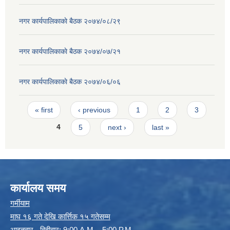
नगर कार्यपालिकाकाे बैठक २०७४/०८/२९
नगर कार्यपालिकाकाे बैठक २०७४/०७/२१
नगर कार्यपालिकाकाे बैठक २०७४/०६/०६
Pages
« first
‹ previous
1
2
3
4
5
next ›
last »
कार्यालय समय
गर्मीयाम
माघ १६ गते देखि कार्त्तिक १५ गतेसम्म
आइतबार - बिहीवार: 9:00 A.M. - 5:00 P.M.