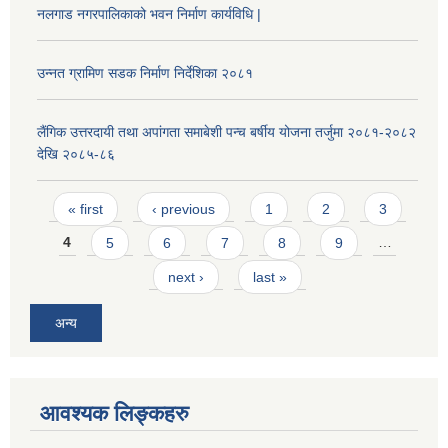
नलगाड नगरपालिकाको भवन निर्माण कार्यविधि |
उन्नत ग्रामिण सडक निर्माण निर्देशिका २०८१
लैंगिक उत्तरदायी तथा अपांगता समाबेशी पन्च बर्षीय योजना तर्जुमा २०८१-२०८२
देखि २०८५-८६
Pages
« first
‹ previous
1
2
3
4
5
6
7
8
9
…
next ›
last »
अन्य
आवश्यक लिङ्कहरु