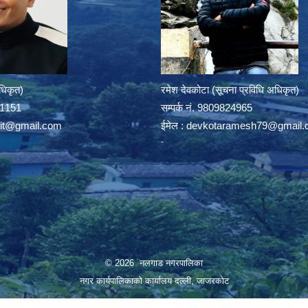
अधिकृत)
रमेश देवकोटा (सूचना प्रविधि अधिकृत)
391151
सम्पर्क न‌ं. 9809824965
rit@gmail.com
ईमेल :
devkotaramesh79@gmail.
© 2026 नलगाड नगरपालिका
नगर कार्यपालिकाको कार्यालय दल्ली, जाजरकाेट