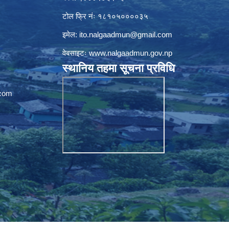
टोल फ्रि नंः १८१०५००००३५
इमेल:
ito.nalgaadmun@gmail.com
वेबसाइटः
www.nalgaadmun.gov.np
स्थानिय तहमा सूचना प्रविधि
com