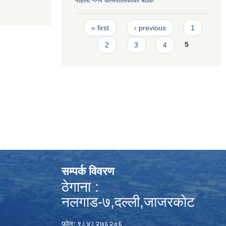
पहिलाे नगर कार्यपालिकाकाे बैठक
Pages
« first
‹ previous
1
2
3
4
5
सम्पर्क विवरण
ठेगाना :
नलगाड-७,दल्ली,जाजरकाेट
फोन: ९८४८२७६२०६