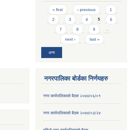
Pages
« first
‹ previous
1
2
3
4
5
6
7
8
9
…
next ›
last »
अन्य
नगरपालिका बोर्डका निर्णयहरु
नगर कार्यपालिकाकाे बैठक २०७४/०६/०१
नगर कार्यपालिकाकाे बैठक २०७४/०३/२४