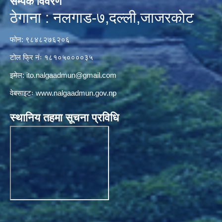
सम्पर्क विवरण
ठेगाना : नलगाड-७,दल्ली,जाजरकाेट
फोन: ९८४८२७६२०६
टोल फ्रि नंः १८१०५००००३५
इमेल:
ito.nalgaadmun@gmail.com
वेबसाइटः
www.nalgaadmun.gov.np
स्थानिय तहमा सूचना प्रविधि