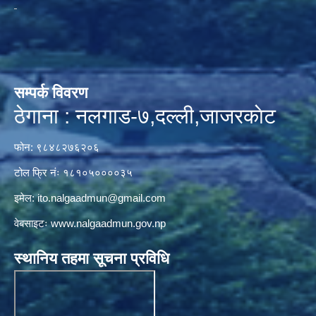
सम्पर्क विवरण
ठेगाना : नलगाड-७,दल्ली,जाजरकाेट
फोन: ९८४८२७६२०६
टोल फ्रि नंः १८१०५००००३५
इमेल:
ito.nalgaadmun@gmail.com
वेबसाइटः
www.nalgaadmun.gov.np
स्थानिय तहमा सूचना प्रविधि