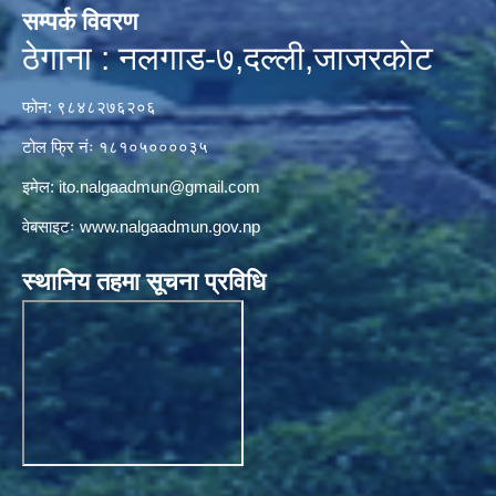
सम्पर्क विवरण
ठेगाना : नलगाड-७,दल्ली,जाजरकाेट
फोन: ९८४८२७६२०६
टोल फ्रि नंः १८१०५००००३५
इमेल:
ito.nalgaadmun@gmail.com
वेबसाइटः
www.nalgaadmun.gov.np
स्थानिय तहमा सूचना प्रविधि