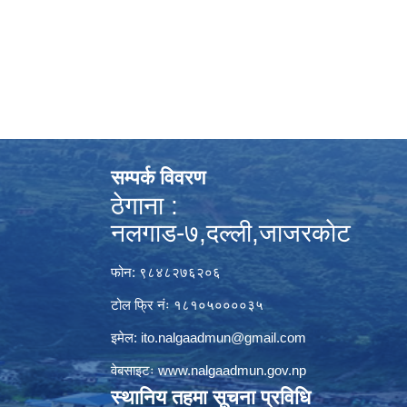
सम्पर्क विवरण
ठेगाना :
नलगाड-७,दल्ली,जाजरकाेट
फोन: ९८४८२७६२०६
टोल फ्रि नंः १८१०५००००३५
इमेल:
ito.nalgaadmun@gmail.com
वेबसाइटः
www.nalgaadmun.gov.np
स्थानिय तहमा सूचना प्रविधि