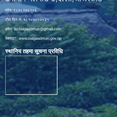
फोन: ९८४८२७६२०६
टोल फ्रि नंः १८१०५००००३५
इमेल:
ito.nalgaadmun@gmail.com
वेबसाइटः
www.nalgaadmun.gov.np
स्थानिय तहमा सूचना प्रविधि