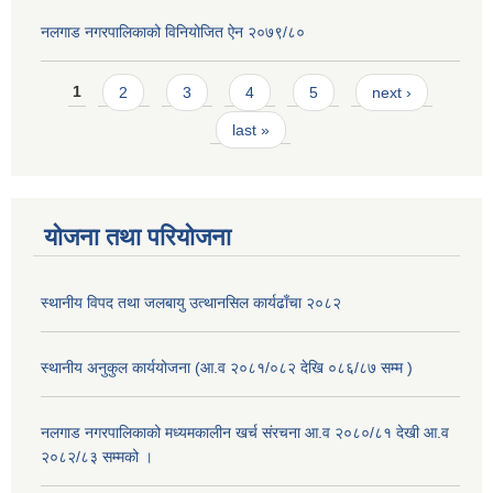
नलगाड नगरपालिकाको विनियोजित ऐन २०७९/८०
Pages
1
2
3
4
5
next ›
last »
योजना तथा परियोजना
स्थानीय विपद तथा जलबायु उत्थानसिल कार्यढाँचा २०८२
स्थानीय अनुकुल कार्ययोजना (आ.व २०८१/०८२ देखि ०८६/८७ सम्म )
नलगाड नगरपालिकाको मध्यमकालीन खर्च संरचना आ.व २०८०/८१ देखी आ.व
२०८२/८३ सम्मको ।