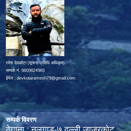
रमेश देवकोटा (सूचना प्रविधि अधिकृत)
सम्पर्क न‌ं. 9809824965
ईमेल :
devkotaramesh79@gmail.com
सम्पर्क विवरण
ठेगाना : नलगाड-७,दल्ली,जाजरकाेट