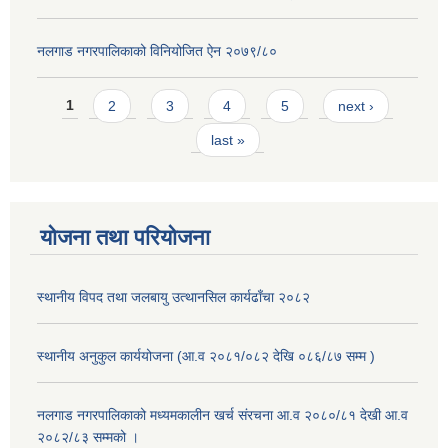
नलगाड नगरपालिकाको विनियोजित ऐन २०७९/८०
Pages
1
2
3
4
5
next ›
last »
योजना तथा परियोजना
स्थानीय विपद तथा जलबायु उत्थानसिल कार्यढाँचा २०८२
स्थानीय अनुकुल कार्ययोजना (आ.व २०८१/०८२ देखि ०८६/८७ सम्म )
नलगाड नगरपालिकाको मध्यमकालीन खर्च संरचना आ.व २०८०/८१ देखी आ.व
२०८२/८३ सम्मको ।