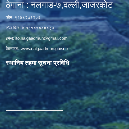
ठेगाना : नलगाड-७,दल्ली,जाजरकाेट
फोन: ९८४८२७६२०६
टोल फ्रि नंः १८१०५००००३५
इमेल:
ito.nalgaadmun@gmail.com
वेबसाइटः
www.nalgaadmun.gov.np
स्थानिय तहमा सूचना प्रविधि