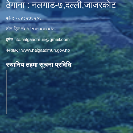
ठेगाना : नलगाड-७,दल्ली,जाजरकाेट
फोन: ९८४८२७६२०६
टोल फ्रि नंः १८१०५००००३५
इमेल:
ito.nalgaadmun@gmail.com
वेबसाइटः
www.nalgaadmun.gov.np
स्थानिय तहमा सूचना प्रविधि