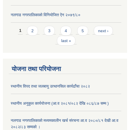
नलगाड नगरपालिकाको विनियोजित ऐन २०७९/८०
Pages
1
2
3
4
5
next ›
last »
योजना तथा परियोजना
स्थानीय विपद तथा जलबायु उत्थानसिल कार्यढाँचा २०८२
स्थानीय अनुकुल कार्ययोजना (आ.व २०८१/०८२ देखि ०८६/८७ सम्म )
नलगाड नगरपालिकाको मध्यमकालीन खर्च संरचना आ.व २०८०/८१ देखी आ.व
२०८२/८३ सम्मको ।