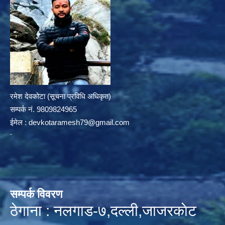
रमेश देवकोटा (सूचना प्रविधि अधिकृत)
सम्पर्क न‌ं. 9809824965
ईमेल :
devkotaramesh79@gmail.com
सम्पर्क विवरण
ठेगाना : नलगाड-७,दल्ली,जाजरकाेट