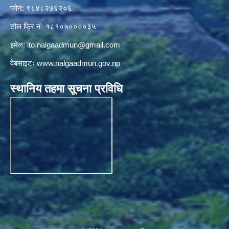
फोन: ९८४८२७६२०६
टोल फ्रि नंः १८१०५००००३५
इमेल:
ito.nalgaadmun@gmail.com
वेबसाइटः
www.nalgaadmun.gov.np
स्थानिय तहमा सूचना प्रविधि