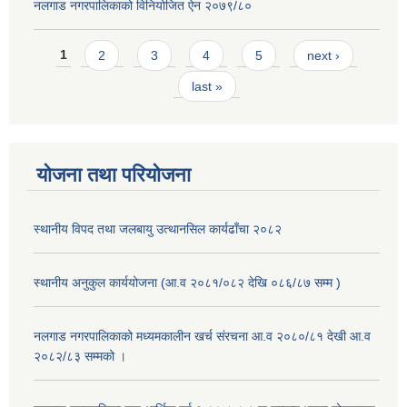
नलगाड नगरपालिकाको विनियोजित ऐन २०७९/८०
Pages
1
2
3
4
5
next ›
last »
योजना तथा परियोजना
स्थानीय विपद तथा जलबायु उत्थानसिल कार्यढाँचा २०८२
स्थानीय अनुकुल कार्ययोजना (आ.व २०८१/०८२ देखि ०८६/८७ सम्म )
नलगाड नगरपालिकाको मध्यमकालीन खर्च संरचना आ.व २०८०/८१ देखी आ.व
२०८२/८३ सम्मको ।