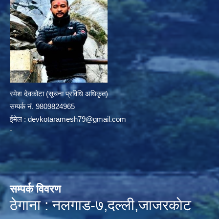
रमेश देवकोटा (सूचना प्रविधि अधिकृत)
सम्पर्क न‌ं. 9809824965
ईमेल :
devkotaramesh79@gmail.com
सम्पर्क विवरण
ठेगाना : नलगाड-७,दल्ली,जाजरकाेट