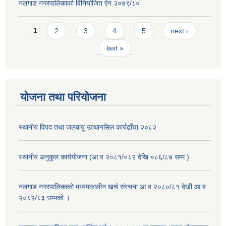
नलगाड नगरपालिकाको विनियोजित ऐन २०७९/८०
Pages
1
2
3
4
5
next ›
last »
योजना तथा परियोजना
स्थानीय विपद तथा जलबायु उत्थानसिल कार्यढाँचा २०८२
स्थानीय अनुकुल कार्ययोजना (आ.व २०८१/०८२ देखि ०८६/८७ सम्म )
नलगाड नगरपालिकाको मध्यमकालीन खर्च संरचना आ.व २०८०/८१ देखी आ.व
२०८२/८३ सम्मको ।