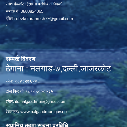
रमेश देवकोटा (सूचना प्रविधि अधिकृत)
सम्पर्क न‌ं. 9809824965
ईमेल :
devkotaramesh79@gmail.com
सम्पर्क विवरण
ठेगाना : नलगाड-७,दल्ली,जाजरकाेट
फोन: ९८४८२७६२०६
टोल फ्रि नंः १८१०५००००३५
इमेल:
ito.nalgaadmun@gmail.com
वेबसाइटः
www.nalgaadmun.gov.np
स्थानिय तहमा सूचना प्रविधि