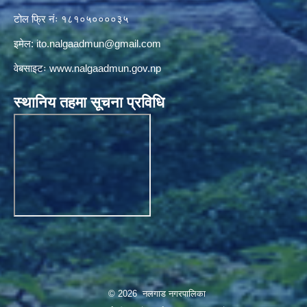
टोल फ्रि नंः १८१०५००००३५
इमेल:
ito.nalgaadmun@gmail.com
वेबसाइटः
www.nalgaadmun.gov.np
स्थानिय तहमा सूचना प्रविधि
© 2026 नलगाड नगरपालिका