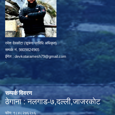
रमेश देवकोटा (सूचना प्रविधि अधिकृत)
सम्पर्क न‌ं. 9809824965
ईमेल :
devkotaramesh79@gmail.com
सम्पर्क विवरण
ठेगाना : नलगाड-७,दल्ली,जाजरकाेट
फोन: ९८४८२७६२०६