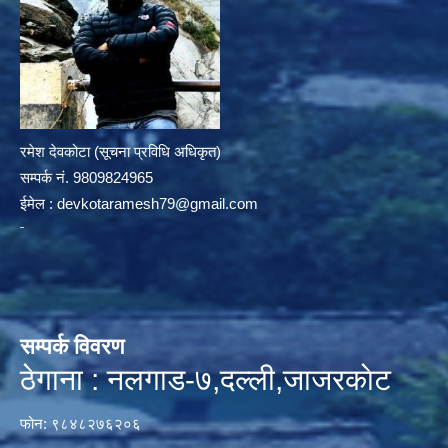
रमेश देवकोटा (सूचना प्रविधि अधिकृत)
सम्पर्क न‌ं. 9809824965
ईमेल :
devkotaramesh79@gmail.com
सम्पर्क विवरण
ठेगाना : नलगाड-७,दल्ली,जाजरकाेट
फोन: ९८४८२७६२०६