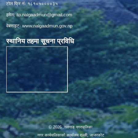
टोल फ्रि नंः १८१०५००००३५
इमेल:
ito.nalgaadmun@gmail.com
वेबसाइटः
www.nalgaadmun.gov.np
स्थानिय तहमा सूचना प्रविधि
© 2026 नलगाड नगरपालिका
नगर कार्यपालिकाको कार्यालय दल्ली, जाजरकाेट