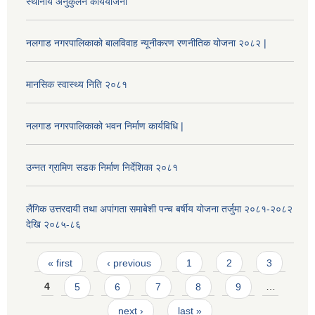
स्थानीय अनुकुलन कार्ययोजना
नलगाड नगरपालिकाको बालविवाह न्यूनीकरण रणनीतिक योजना २०८२ |
मानसिक स्वास्थ्य निति २०८१
नलगाड नगरपालिकाको भवन निर्माण कार्यविधि |
उन्नत ग्रामिण सडक निर्माण निर्देशिका २०८१
लैंगिक उत्तरदायी तथा अपांगता समाबेशी पन्च बर्षीय योजना तर्जुमा २०८१-२०८२
देखि २०८५-८६
Pages
« first
‹ previous
1
2
3
4
5
6
7
8
9
…
next ›
last »