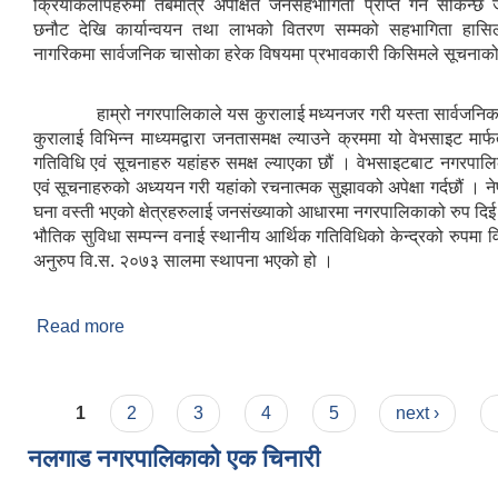
क्रियाकलापहरुमा तबमात्र अपेक्षित जनसहभागिता प्राप्त गर्न सकिन्छ
छनौट देखि कार्यान्वयन तथा लाभको वितरण सम्मको सहभागिता हासिल ग
नागरिकमा सार्वजनिक चासोका हरेक विषयमा प्रभावकारी किसिमले सूचनाको प
हाम्रो नगरपालिकाले यस कुरालाई मध्यनजर गरी यस्ता सार्वजनिक
कुरालाई विभिन्न माध्यमद्वारा जनतासमक्ष ल्याउने क्रममा यो वेभसाइट मार
गतिविधि एवं सूचनाहरु यहांहरु समक्ष ल्याएका छौं । वेभसाइटबाट नगरपाल
एवं सूचनाहरुको अध्ययन गरी यहांको रचनात्मक सुझावको अपेक्षा गर्दछौं ।
घना वस्ती भएको क्षेत्रहरुलाई जनसंख्याको आधारमा नगरपालिकाको रुप दिई
भौतिक सुविधा सम्पन्न वनाई स्थानीय आर्थिक गतिविधिको केन्द्रको रुपमा वि
अनुरुप वि.स. २०७३ सालमा स्थापना भएको हो ।
Read more
about संक्षिप्त परिचय
Pages
1
2
3
4
5
next ›
नलगाड नगरपालिकाको एक चिनारी