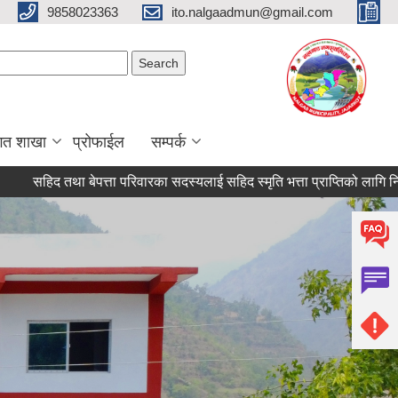
9858023363
ito.nalgaadmun@gmail.com
Search form
Search
गत शाखा
प्रोफाईल
सम्पर्क
द तथा बेपत्ता परिवारका सदस्यलाई सहिद स्मृति भत्ता प्राप्तिको लागि निवेदन दिने स