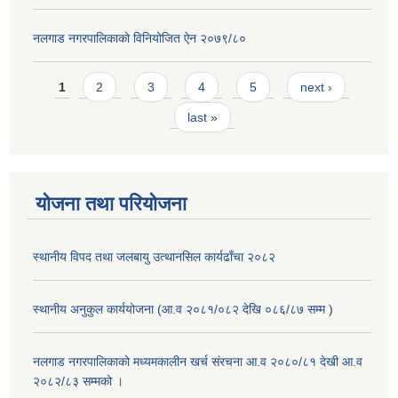
नलगाड नगरपालिकाको विनियोजित ऐन २०७९/८०
Pages
1
2
3
4
5
next ›
last »
योजना तथा परियोजना
स्थानीय विपद तथा जलबायु उत्थानसिल कार्यढाँचा २०८२
स्थानीय अनुकुल कार्ययोजना (आ.व २०८१/०८२ देखि ०८६/८७ सम्म )
नलगाड नगरपालिकाको मध्यमकालीन खर्च संरचना आ.व २०८०/८१ देखी आ.व
२०८२/८३ सम्मको ।