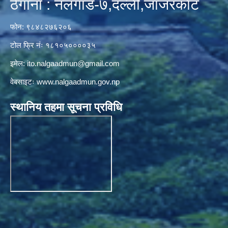
ठेगाना : नलगाड-७,दल्ली,जाजरकाेट
फोन: ९८४८२७६२०६
टोल फ्रि नंः १८१०५००००३५
इमेल:
ito.nalgaadmun@gmail.com
वेबसाइटः
www.nalgaadmun.gov.np
स्थानिय तहमा सूचना प्रविधि