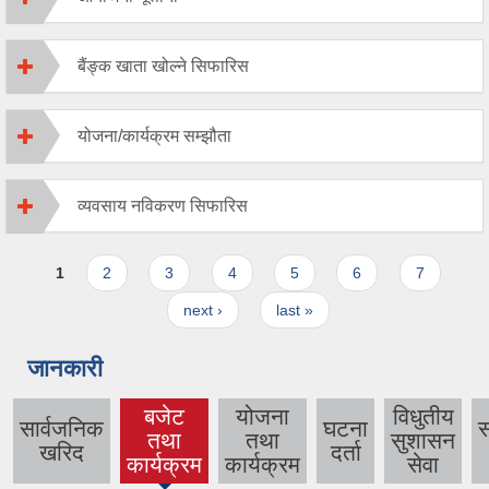
बैंङ्क खाता खोल्ने सिफारिस
योजना/कार्यक्रम सम्झौता
व्यवसाय नविकरण सिफारिस
Pages
1
2
3
4
5
6
7
next ›
last »
जानकारी
बजेट
योजना
विधुतीय
सार्वजनिक
घटना
तथा
तथा
सुशासन
(active
खरिद
दर्ता
कार्यक्रम
कार्यक्रम
सेवा
tab)