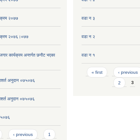
्यक्रम २०७७
वडा न ३
्यक्रम २०७६।०७७
वडा न‌‍ २
ाेजगार कार्यक्रम अन्तर्गत छनाैट भएका
वडा न १
Pages
« first
‹ previous
त्र शशर्त अनुदान ०७५०७६
2
3
को शशर्त अनुदान ०७५०७६
०७५०७६
‹ previous
1