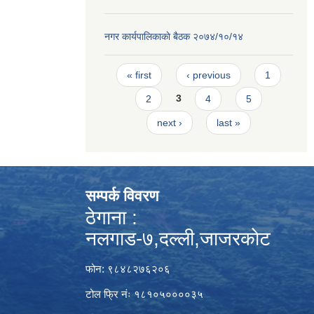
नगर कार्यपालिकाकाे बैठक २०७४/१०/१४
Pages
« first
‹ previous
1
2
3
4
5
next ›
last »
सम्पर्क विवरण
ठेगाना :
नलगाड-७,दल्ली,जाजरकाेट
फोन: ९८४८२७६२०६
टोल फ्रि नंः १८१०५००००३५