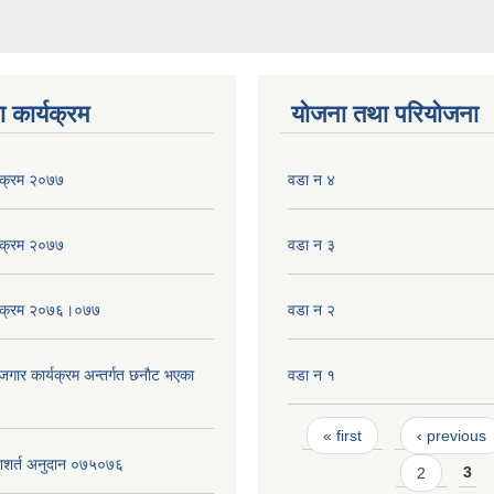
 कार्यक्रम
योजना तथा परियोजना
्यक्रम २०७७
वडा न ४
्यक्रम २०७७
वडा न ३
्यक्रम २०७६।०७७
वडा न‌‍ २
ाेजगार कार्यक्रम अन्तर्गत छनाैट भएका
वडा न १
Pages
« first
‹ previous
त्र शशर्त अनुदान ०७५०७६
2
3